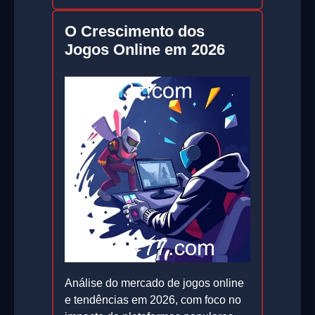
O Crescimento dos
Jogos Online em 2026
Análise do mercado de jogos online
e tendências em 2026, com foco no