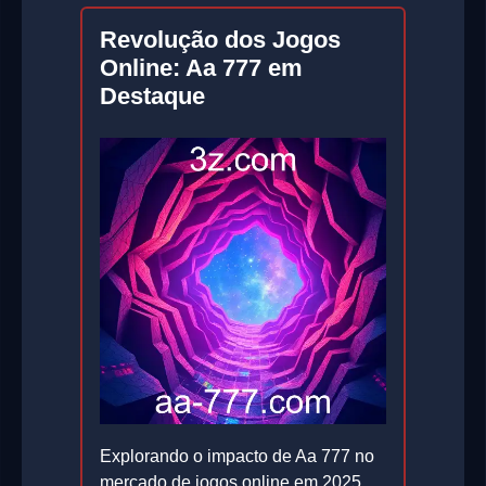
Revolução dos Jogos
Online: Aa 777 em
Destaque
Explorando o impacto de Aa 777 no
mercado de jogos online em 2025.