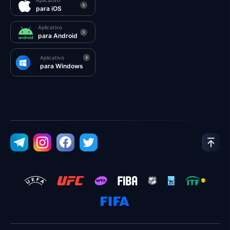
Aplicativo
para iOS
Aplicativo
para Android
Aplicativo
para Windows