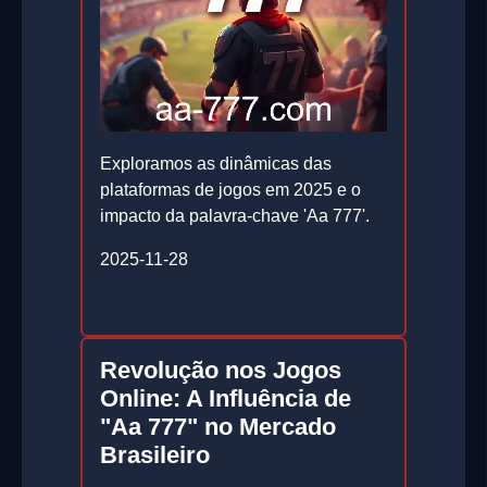
Exploramos as dinâmicas das
plataformas de jogos em 2025 e o
impacto da palavra-chave 'Aa 777'.
2025-11-28
Revolução nos Jogos
Online: A Influência de
"Aa 777" no Mercado
Brasileiro