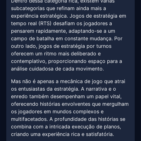
Dentro dessa categoria rica, existem várias
subcategorias que refinam ainda mais a
experiência estratégica. Jogos de estratégia em
tempo real (RTS) desafiam os jogadores a
pensarem rapidamente, adaptando-se a um
campo de batalha em constante mudança. Por
outro lado, jogos de estratégia por turnos
oferecem um ritmo mais deliberado e
contemplativo, proporcionando espaço para a
análise cuidadosa de cada movimento.
Mas não é apenas a mecânica de jogo que atrai
os entusiastas da estratégia. A narrativa e o
enredo também desempenham um papel vital,
oferecendo histórias envolventes que mergulham
os jogadores em mundos complexos e
multifacetados. A profundidade das histórias se
combina com a intricada execução de planos,
criando uma experiência rica e satisfatória.