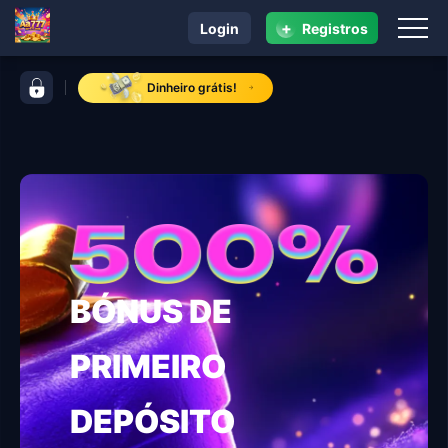
+
Login
Registros
navegação Aa 777
barra de controles Aa 777
Dinheiro grátis!
BÓNUS DE
PRIMEIRO
DEPÓSITO