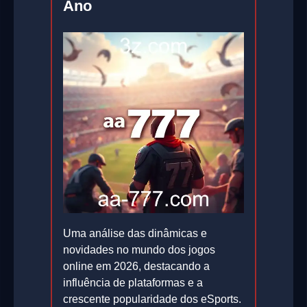
Ano
Uma análise das dinâmicas e
novidades no mundo dos jogos
online em 2026, destacando a
influência de plataformas e a
crescente popularidade dos eSports.