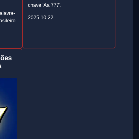
chave 'Aa 777'.
alavra-
2025-10-22
sileiro.
ções
s