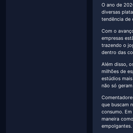
O ano de 2026
diversas plat
tendência de 
Com o avanço 
empresas estã
trazendo o jo
dentro das c
Além disso, o
milhões de es
estúdios mais
não só geram 
Comentadores 
que buscam no
consumo. Em u
maneira como
empolgantes.