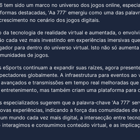
 tem sido um marco no universo dos jogos online, especi
aformas destacadas, 'Aa 777' emergiu como uma das palav
crescimento no cenário dos jogos digitais.
da tecnologia de realidade virtual e aumentada, o envolv
o cada vez mais investindo em experiências imersivas que 
gador para dentro do universo virtual. Isto não só aumen
omunidades de jogos.
s eSports continuam a expandir suas raízes, agora present
pectadores globalmente. A infraestrutura para eventos a
 avançados e transmissões em tempo real melhoradas que 
entretenimento, mas também criam uma plataforma para deb
especializados sugerem que a palavra-chave 'Aa 777' ser
vas experiências, indicando a força das comunidades de n
m mundo cada vez mais digital, a intersecção entre tecno
 interagimos e consumimos conteúdo virtual, e as implic