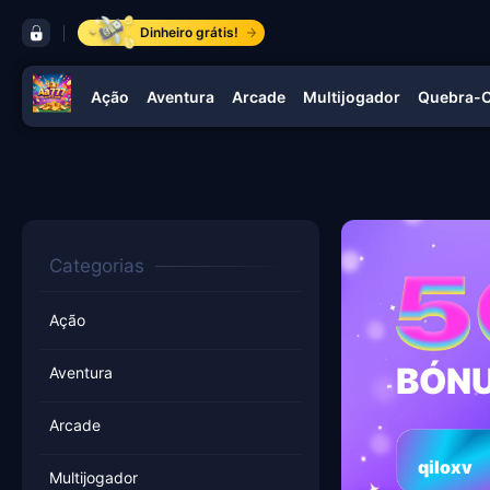
barra de controles Aa 777
Dinheiro grátis!
Ação
Aventura
Arcade
Multijogador
Quebra-
navegação Aa 777
Categorias
Ação
BÓNU
Aventura
Arcade
qiloxv
Multijogador