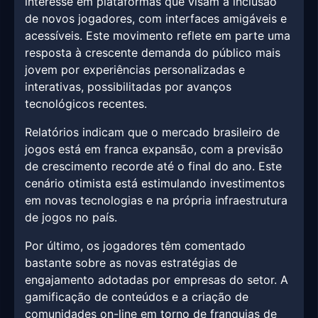
interesse em plataformas que visam a inclusão
de novos jogadores, com interfaces amigáveis e
acessíveis. Este movimento reflete em parte uma
resposta à crescente demanda do público mais
jovem por experiências personalizadas e
interativas, possibilitadas por avanços
tecnológicos recentes.
Relatórios indicam que o mercado brasileiro de
jogos está em franca expansão, com a previsão
de crescimento recorde até o final do ano. Este
cenário otimista está estimulando investimentos
em novas tecnologias e na própria infraestrutura
de jogos no país.
Por último, os jogadores têm comentado
bastante sobre as novas estratégias de
engajamento adotadas por empresas do setor. A
gamificação de conteúdos e a criação de
comunidades on-line em torno de franquias de