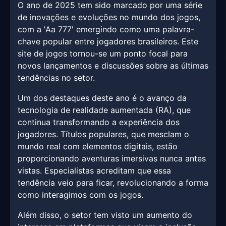
O ano de 2025 tem sido marcado por uma série
de inovações e evoluções no mundo dos jogos,
com a 'Aa 777' emergindo como uma palavra-
chave popular entre jogadores brasileiros. Este
site de jogos tornou-se um ponto focal para
novos lançamentos e discussões sobre as últimas
tendências no setor.
Um dos destaques deste ano é o avanço da
tecnologia de realidade aumentada (RA), que
continua transformando a experiência dos
jogadores. Títulos populares, que mesclam o
mundo real com elementos digitais, estão
proporcionando aventuras imersivas nunca antes
vistas. Especialistas acreditam que essa
tendência veio para ficar, revolucionando a forma
como interagimos com os jogos.
Além disso, o setor tem visto um aumento do