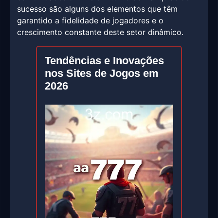
sucesso são alguns dos elementos que têm
garantido a fidelidade de jogadores e o
crescimento constante deste setor dinâmico.
Tendências e Inovações
nos Sites de Jogos em
2026