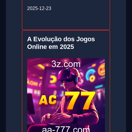
2025-12-23
A Evolução dos Jogos
Online em 2025