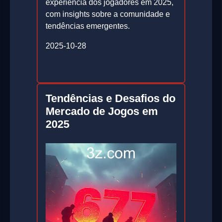
experiência dos jogadores em 2025,
com insights sobre a comunidade e
tendências emergentes.
2025-10-28
Tendências e Desafios do
Mercado de Jogos em
2025