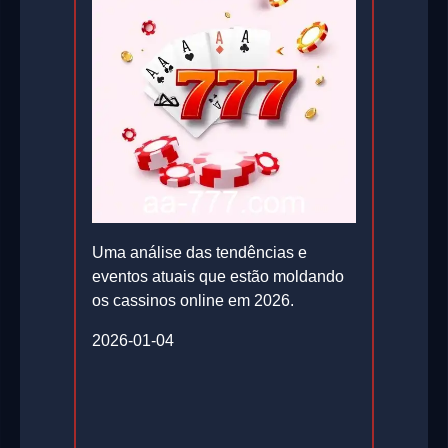
Uma análise das tendências e
eventos atuais que estão moldando
os cassinos online em 2026.
2026-01-04