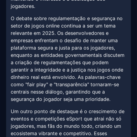
jogadores.
O debate sobre regulamentação e segurança no
setor de jogos online continua a ser um tema
relevante em 2025. Os desenvolvedores e
empresas enfrentam o desafio de manter uma
plataforma segura e justa para os jogadores,
enquanto as entidades governamentais discutem
a criação de regulamentações que podem
garantir a integridade e a justiça nos jogos onde
dinheiro real está envolvido. As palavras-chave
como "fair play" e "transparência" tornaram-se
centrais nesse diálogo, garantindo que a
segurança do jogador seja uma prioridade.
Um outro ponto de destaque é o crescimento de
eventos e competições eSport que atrai não só
jogadores, mas fãs do mundo todo, criando um
ecosistema vibrante e competitivo. Esses