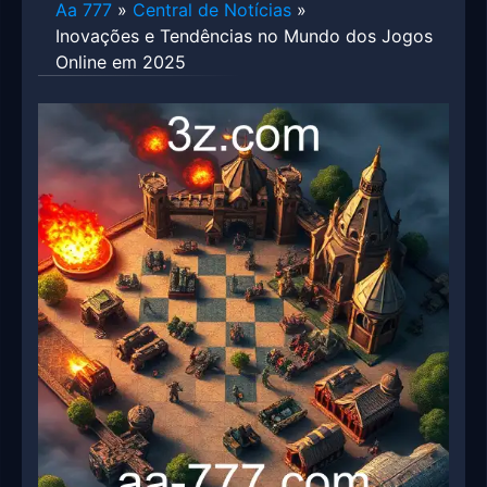
Aa 777
»
Central de Notícias
»
Inovações e Tendências no Mundo dos Jogos
Online em 2025