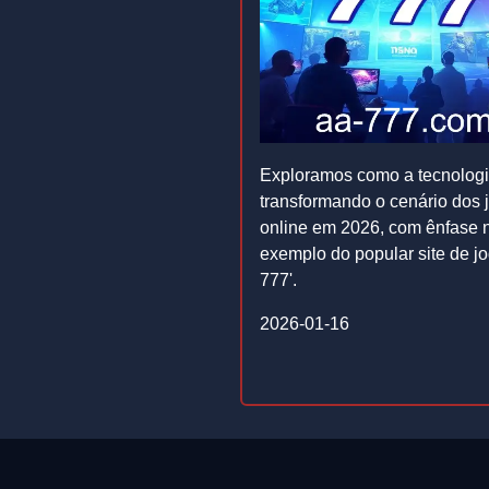
Exploramos como a tecnologi
transformando o cenário dos 
online em 2026, com ênfase 
exemplo do popular site de j
777'.
2026-01-16