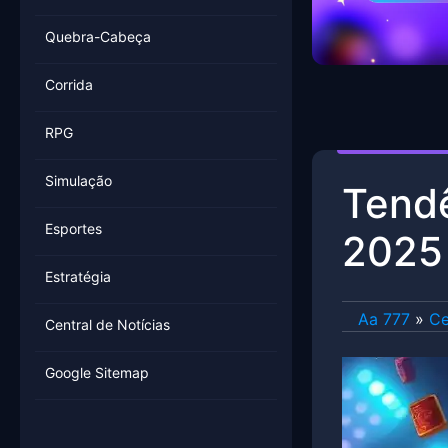
Quebra-Cabeça
Corrida
RPG
Simulação
Tend
Esportes
2025
Estratégia
Aa 777
»
Ce
Central de Notícias
Google Sitemap