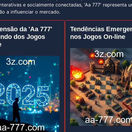
interativas e socialmente conectadas, 'Aa 777' representa
ão a influenciar o mercado.
ensão da 'Aa 777'
Tendências Emerge
ndo dos Jogos
nos Jogos On-line
e