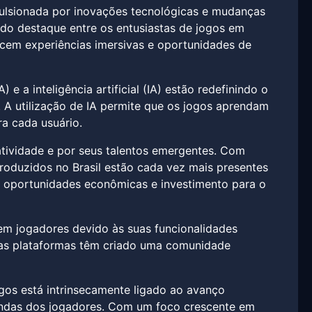
mpulsionada por inovações tecnológicas e mudanças
do destaque entre os entusiastas de jogos em
ecem experiências imersivas e oportunidades de
 a inteligência artificial (IA) estão redefinindo o
. A utilização de IA permite que os jogos aprendam
ra cada usuário.
atividade e por seus talentos emergentes. Com
roduzidos no Brasil estão cada vez mais presentes
as oportunidades econômicas e investimento para o
aem jogadores devido às suas funcionalidades
sas plataformas têm criado uma comunidade
ogos está intrinsecamente ligado ao avanço
ndas dos jogadores. Com um foco crescente em