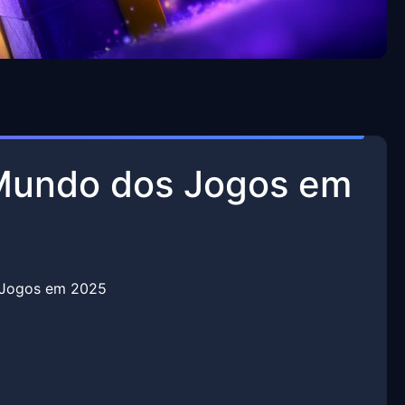
 Mundo dos Jogos em
 Jogos em 2025