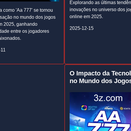
Explorando as últimas tendên
inovações no universo dos j
 como 'Aa 777' se tornou
online em 2025.
sação no mundo dos jogos
em 2025, ganhando
2025-12-15
dade entre os jogadores
aixonados.
-11
O Impacto da Tecnol
no Mundo dos Jogo