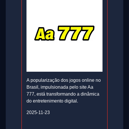
A popularização dos jogos online no
Brasil, impulsionada pelo site Aa
777, está transformando a dinâmica
do entretenimento digital.
2025-11-23