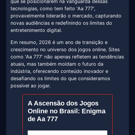
que se posicionarem na vanguarda dessas
tecnologias, como tem feito 'Aa 777',
provavelmente liderarão o mercado, capturando
novas audiências e redefinindo os limites do
entretenimento digital.
Em resumo, 2026 é um ano de transição e
crescimento no universo dos jogos online. Sites
como 'Aa 777' não apenas refletem as tendências
atuais, mas também moldam o futuro da
indústria, oferecendo conteúdo inovador e
desafiando os limites do que consideramos
possível ao jogar.
A Ascensão dos Jogos
Online no Brasil: Enigma
de Aa 777