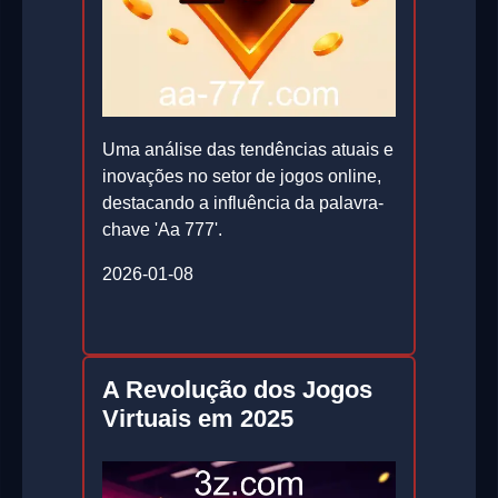
Uma análise das tendências atuais e
inovações no setor de jogos online,
destacando a influência da palavra-
chave 'Aa 777'.
2026-01-08
A Revolução dos Jogos
Virtuais em 2025