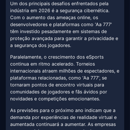
Um dos principais desafios enfrentados pela
indústria em 2026 é a segurança cibernética.
Com o aumento das ameaças online, os
desenvolvedores e plataformas como 'Aa 777'
têm investido pesadamente em sistemas de
proteção avançada para garantir a privacidade e
a segurança dos jogadores.
Paralelamente, o crescimento dos eSports
continua em ritmo acelerado. Torneios
internacionais atraem milhões de espectadores, e
plataformas relacionadas, como 'Aa 777', se
tornaram pontos de encontro virtuais para
comunidades de jogadores e fãs ávidos por
novidades e competições emocionantes.
As previsões para o próximo ano indicam que a
demanda por experiências de realidade virtual e
aumentada continuará a aumentar. As empresas