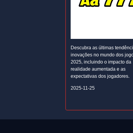
Descubra as últimas tendênci
inovações no mundo dos jog
2025, incluindo o impacto da
realidade aumentada e as
expectativas dos jogadores.
2025-11-25