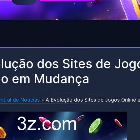
lução dos Sites de Jog
o em Mudança
ntral de Notícias
»
A Evolução dos Sites de Jogos Onlin