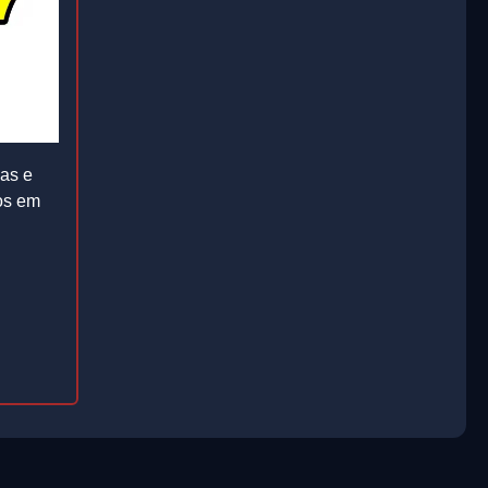
as e
os em