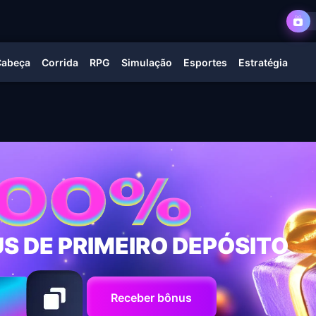
Cabeça
Corrida
RPG
Simulação
Esportes
Estratégia
S DE PRIMEIRO DEPÓSITO
Receber bônus