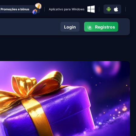
Promoções e bônus
Aplicativo para Windows
+
Login
Registros