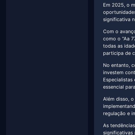
Em 2025, o mu
oportunidades
significativa
Com o avanço d
como o "Aa 77
todas as ida
participa de 
No entanto, 
investem cont
Especialistas
essencial par
Além disso, o
implementando
regulação e 
As tendências
significativa