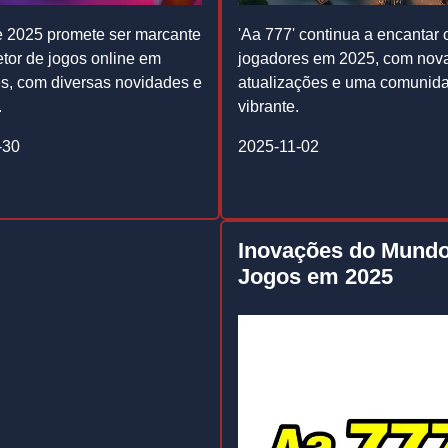
 2025 promete ser marcante
'Aa 777' continua a encantar 
etor de jogos online em
jogadores em 2025, com nov
s, com diversas novidades e
atualizações e uma comunid
.
vibrante.
-30
2025-11-02
Inovações do Mund
Jogos em 2025