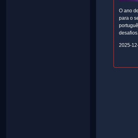
O ano de
para o s
portuguê
desafios
2025-12