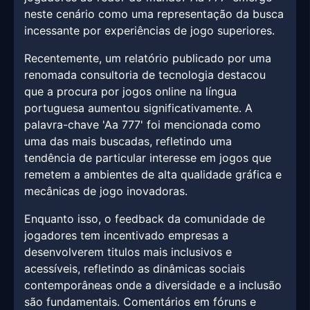
neste cenário como uma representação da busca
incessante por experiências de jogo superiores.
Recentemente, um relatório publicado por uma
renomada consultoria de tecnologia destacou
que a procura por jogos online na língua
portuguesa aumentou significativamente. A
palavra-chave 'Aa 777' foi mencionada como
uma das mais buscadas, refletindo uma
tendência de particular interesse em jogos que
remetem a ambientes de alta qualidade gráfica e
mecânicas de jogo inovadoras.
Enquanto isso, o feedback da comunidade de
jogadores tem incentivado empresas a
desenvolverem titulos mais inclusivos e
acessíveis, refletindo as dinâmicas sociais
contemporâneas onde a diversidade e a inclusão
são fundamentais. Comentários em fóruns e