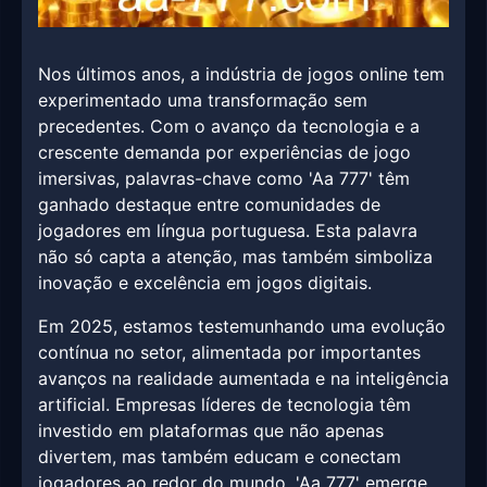
Nos últimos anos, a indústria de jogos online tem
experimentado uma transformação sem
precedentes. Com o avanço da tecnologia e a
crescente demanda por experiências de jogo
imersivas, palavras-chave como 'Aa 777' têm
ganhado destaque entre comunidades de
jogadores em língua portuguesa. Esta palavra
não só capta a atenção, mas também simboliza
inovação e excelência em jogos digitais.
Em 2025, estamos testemunhando uma evolução
contínua no setor, alimentada por importantes
avanços na realidade aumentada e na inteligência
artificial. Empresas líderes de tecnologia têm
investido em plataformas que não apenas
divertem, mas também educam e conectam
jogadores ao redor do mundo. 'Aa 777' emerge