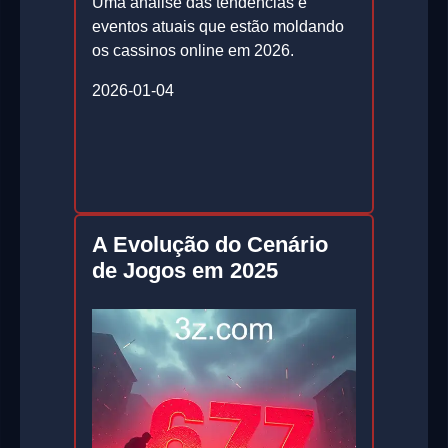
Uma análise das tendências e
eventos atuais que estão moldando
os cassinos online em 2026.
2026-01-04
A Evolução do Cenário
de Jogos em 2025