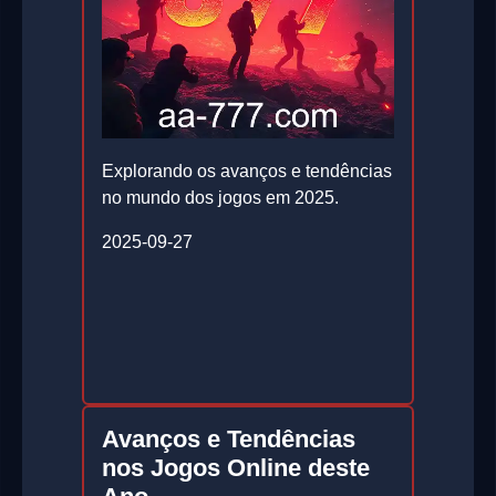
Explorando os avanços e tendências
no mundo dos jogos em 2025.
2025-09-27
Avanços e Tendências
nos Jogos Online deste