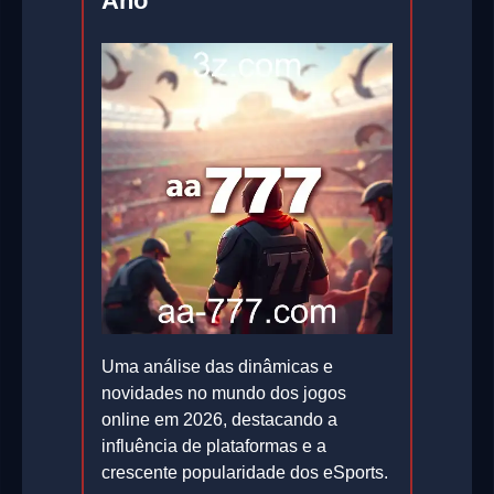
Ano
Uma análise das dinâmicas e
novidades no mundo dos jogos
online em 2026, destacando a
influência de plataformas e a
crescente popularidade dos eSports.