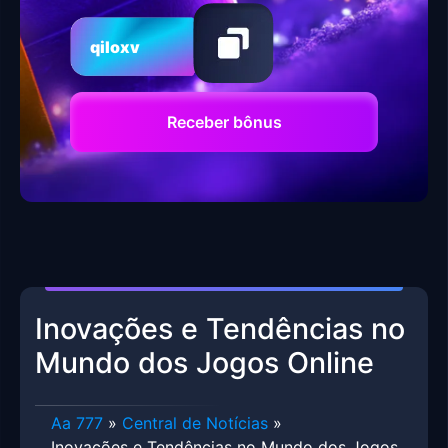
qiloxv
Receber bônus
Inovações e Tendências no
Mundo dos Jogos Online
Aa 777
»
Central de Notícias
»
Inovações e Tendências no Mundo dos Jogos