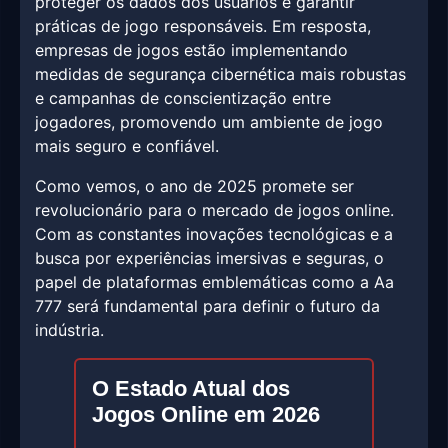
proteger os dados dos usuários e garantir
práticas de jogo responsáveis. Em resposta,
empresas de jogos estão implementando
medidas de segurança cibernética mais robustas
e campanhas de conscientização entre
jogadores, promovendo um ambiente de jogo
mais seguro e confiável.
Como vemos, o ano de 2025 promete ser
revolucionário para o mercado de jogos online.
Com as constantes inovações tecnológicas e a
busca por experiências imersivas e seguras, o
papel de plataformas emblemáticas como a Aa
777 será fundamental para definir o futuro da
indústria.
O Estado Atual dos
Jogos Online em 2026