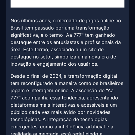
Nos últimos anos, o mercado de jogos online no
Brasil tem passado por uma transformação
significativa, e o termo "Aa 777" tem ganhado
destaque entre os entusiastas e profissionais da
área. Este termo, associado a um site de
destaque no setor, simboliza uma nova era de
inovação e engajamento dos usuários.
Desde o final de 2024, a transformação digital
tem reconfigurado a maneira como os brasileiros
jogam e interagem online. A ascensão de "Aa
777" acompanha essa tendência, apresentando
plataformas mais interativas e acessíveis a um
público cada vez mais ávido por novidades
tecnológicas. A integração de tecnologias
emergentes, como a inteligência artificial e a
realidade aumentada, está redefinindo a