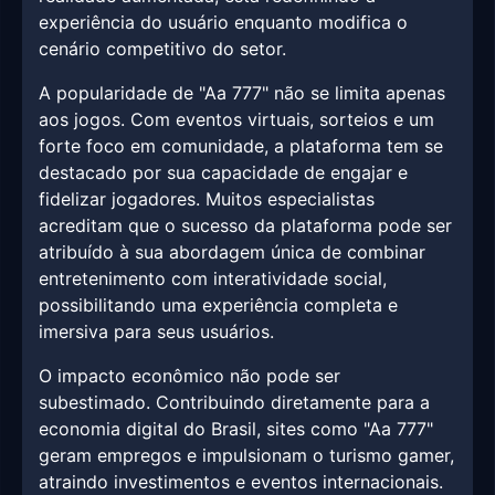
experiência do usuário enquanto modifica o
cenário competitivo do setor.
A popularidade de "Aa 777" não se limita apenas
aos jogos. Com eventos virtuais, sorteios e um
forte foco em comunidade, a plataforma tem se
destacado por sua capacidade de engajar e
fidelizar jogadores. Muitos especialistas
acreditam que o sucesso da plataforma pode ser
atribuído à sua abordagem única de combinar
entretenimento com interatividade social,
possibilitando uma experiência completa e
imersiva para seus usuários.
O impacto econômico não pode ser
subestimado. Contribuindo diretamente para a
economia digital do Brasil, sites como "Aa 777"
geram empregos e impulsionam o turismo gamer,
atraindo investimentos e eventos internacionais.