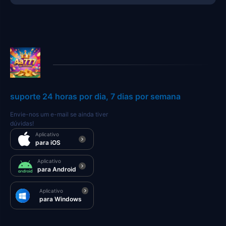
suporte 24 horas por dia, 7 dias por semana
Envie-nos um e-mail se ainda tiver
dúvidas!
Aplicativo
para iOS
Aplicativo
para Android
Aplicativo
para Windows