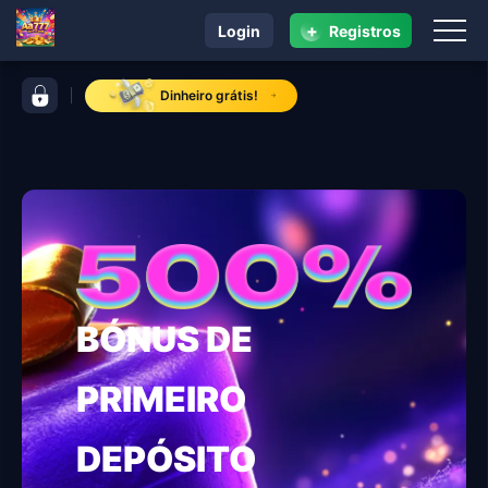
+
Login
Registros
navegação Aa 777
barra de controles Aa 777
Dinheiro grátis!
BÓNUS DE
PRIMEIRO
DEPÓSITO