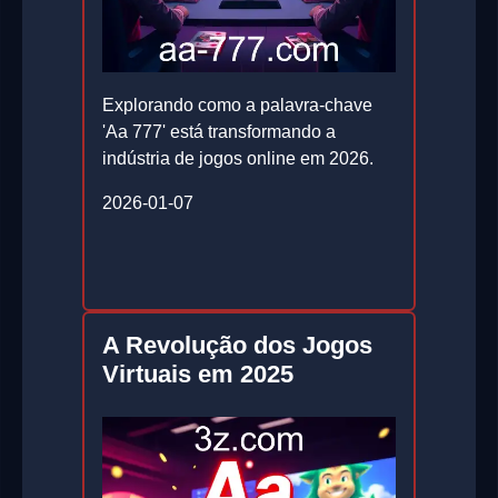
Explorando como a palavra-chave
'Aa 777' está transformando a
indústria de jogos online em 2026.
2026-01-07
A Revolução dos Jogos
Virtuais em 2025