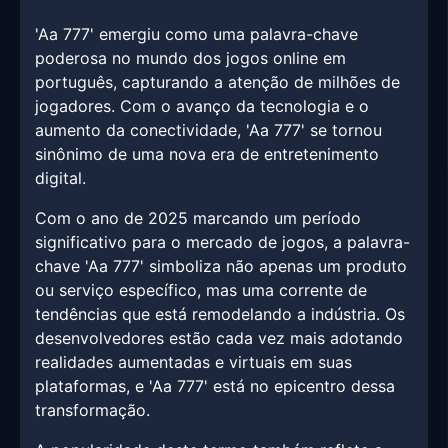
'Aa 777' emergiu como uma palavra-chave
poderosa no mundo dos jogos online em
português, capturando a atenção de milhões de
jogadores. Com o avanço da tecnologia e o
aumento da conectividade, 'Aa 777' se tornou
sinônimo de uma nova era de entretenimento
digital.
Com o ano de 2025 marcando um período
significativo para o mercado de jogos, a palavra-
chave 'Aa 777' simboliza não apenas um produto
ou serviço específico, mas uma corrente de
tendências que está remodelando a indústria. Os
desenvolvedores estão cada vez mais adotando
realidades aumentadas e virtuais em suas
plataformas, e 'Aa 777' está no epicentro dessa
transformação.