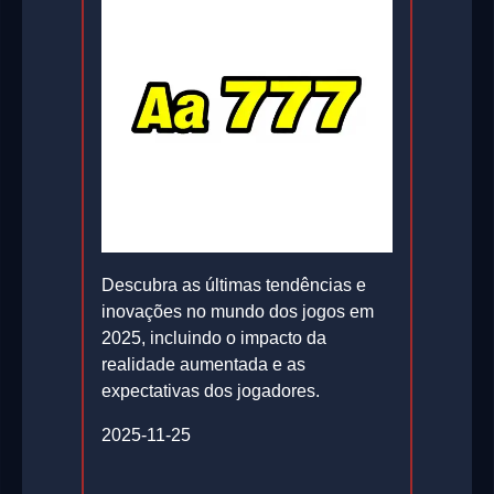
Descubra as últimas tendências e
inovações no mundo dos jogos em
2025, incluindo o impacto da
realidade aumentada e as
expectativas dos jogadores.
2025-11-25