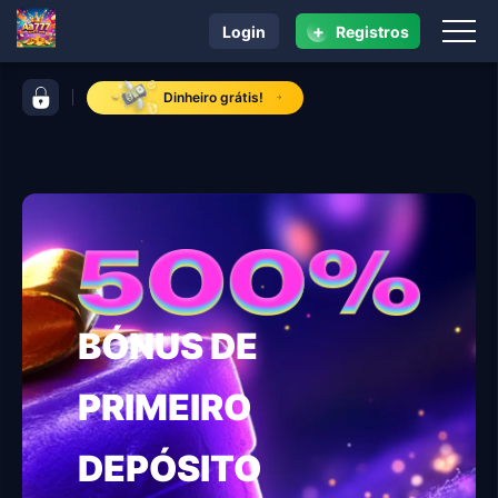
+
Login
Registros
navegação Aa 777
barra de controles Aa 777
Dinheiro grátis!
BÓNUS DE
PRIMEIRO
DEPÓSITO